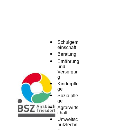
Schulgem
einschaft
Beratung
Ernährung
und
Versorgun
g
Kinderpfle
ge
Menü
Sozialpfle
ge
Agrarwirts
chaft
Umweltsc
hutztechni
k