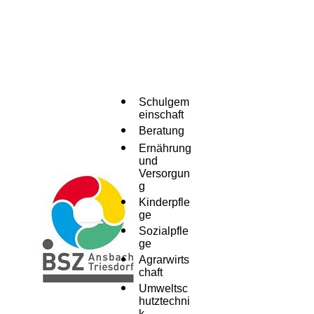
Schulgem
einschaft
Beratung
Ernährung
und
Versorgun
g
Kinderpfle
ge
Menü
Sozialpfle
ge
Agrarwirts
chaft
Umweltsc
hutztechni
k