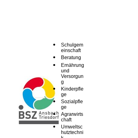
Schulgem
einschaft
Beratung
Ernährung
und
Versorgun
g
Kinderpfle
ge
Menü
Sozialpfle
ge
Agrarwirts
chaft
Umweltsc
hutztechni
k